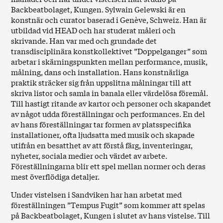
Backbeatbolaget, Kungen. Sylwain Gelewski är en
konstnär och curator baserad i Genève, Schweiz. Han är
utbildad vid HEAD och har studerat måleri och
skrivande. Han var med och grundade det
transdisciplinära konstkollektivet ”Doppelganger” som
arbetar i skärningspunkten mellan performance, musik,
målning, dans och installation. Hans konstnärliga
praktik sträcker sig från uppslitna målningar till att
skriva listor och samla in banala eller värdelösa föremål.
Till hastigt ritande av kartor och personer och skapandet
av något udda föreställningar och performances. En del
av hans föreställningar tar formen av platsspecifika
installationer, ofta ljudsatta med musik och skapade
utifrån en besatthet av att förstå färg, inventeringar,
nyheter, sociala medier och värdet av arbete.
Föreställningarna blir ett spel mellan normer och deras
mest överflödiga detaljer.
Under vistelsen i Sandviken har han arbetat med
föreställningen ”Tempus Fugit” som kommer att spelas
på Backbeatbolaget, Kungen i slutet av hans vistelse. Till