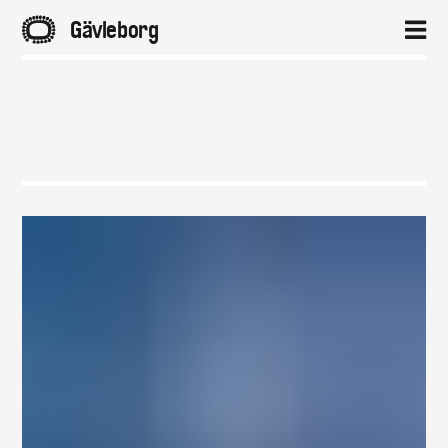
A
Gävleborg
2
Hem
Aktuellt
Projekt
Om
Kontakt