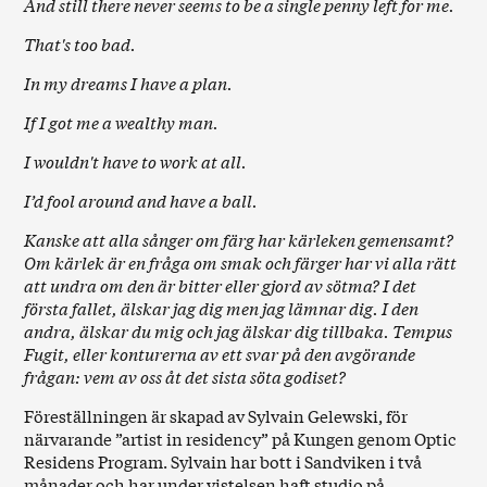
And still there never seems to be a single penny left for me.
That's too bad.
In my dreams I have a plan.
If I got me a wealthy man.
I wouldn't have to work at all.
I’d fool around and have a ball.
Kanske att alla sånger om färg har kärleken gemensamt?
Om kärlek är en fråga om smak och färger har vi alla rätt
att undra om den är bitter eller gjord av sötma? I det
första fallet, älskar jag dig men jag lämnar dig. I den
andra, älskar du mig och jag älskar dig tillbaka. Tempus
Fugit, eller konturerna av ett svar på den avgörande
frågan: vem av oss åt det sista söta godiset?
Föreställningen är skapad av Sylvain Gelewski, för
närvarande ”artist in residency” på Kungen genom Optic
Residens Program. Sylvain har bott i Sandviken i två
månader och har under vistelsen haft studio på